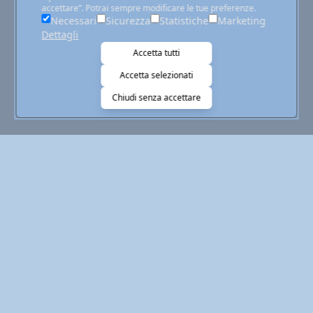
accettare”. Potrai sempre modificare le tue preferenze.
Necessari
Sicurezza
Statistiche
Marketing
Dettagli
Accetta tutti
Accetta selezionati
Chiudi senza accettare
Iscrizione newsletter
Letta l'
informativa privacy
ex art. 13 GDPR
acconsento al trattamento per finalità e), iscrizione a
newsletter