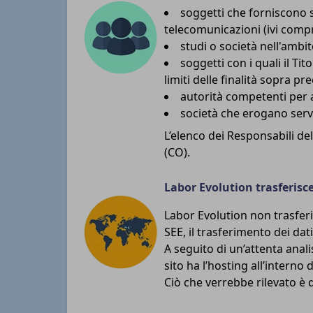
soggetti che forniscono s
telecomunicazioni (ivi compr
studi o società nell'ambi
soggetti con i quali il Ti
limiti delle finalità sopra pre
autorità competenti per a
società che erogano serviz
L’elenco dei Responsabili de
(CO).
Labor Evolution trasferisce
Labor Evolution non trasferis
SEE, il trasferimento dei dat
A seguito di un’attenta analis
sito ha l’hosting all’interno
Ciò che verrebbe rilevato è q