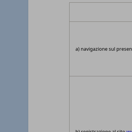
a) navigazione sul presen
b) registrazione al sito
ww