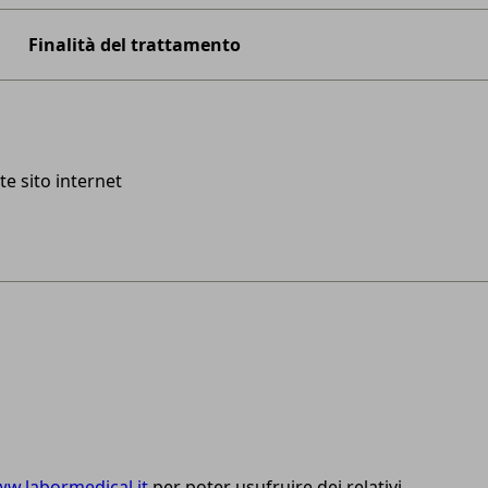
Finalità del trattamento
te sito internet
w.labormedical.it
per poter usufruire dei relativi