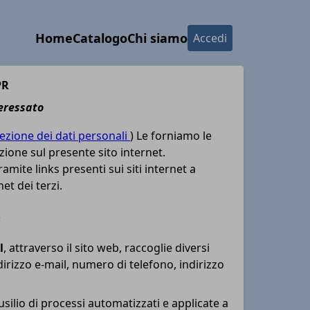
Home
Catalogo
Chi siamo
Accedi
PR
teressato
zione dei dati personali
) Le forniamo le
zione sul presente sito internet.
amite links presenti sui siti internet a
et dei terzi.
?
l
, attraverso il sito web, raccoglie diversi
dirizzo e-mail, numero di telefono, indirizzo
ilio di processi automatizzati e applicate a