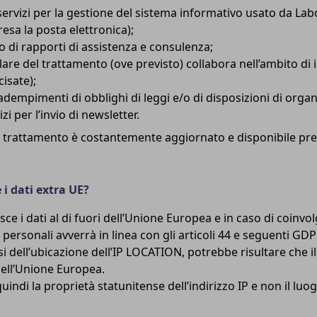
ervizi per la gestione del sistema informativo usato da Labor
esa la posta elettronica);
to di rapporti di assistenza e consulenza;
tolare del trattamento (ove previsto) collabora nell’ambito di
cisate);
dempimenti di obblighi di leggi e/o di disposizioni di organi 
i per l’invio di newsletter.
l trattamento è costantemente aggiornato e disponibile pres
 i dati extra UE?
ce i dati al di fuori dell’Unione Europea e in caso di coinvo
i personali avverrà in linea con gli articoli 44 e seguenti GDP
i dell’ubicazione dell’IP LOCATION, potrebbe risultare che il si
 dell’Unione Europea.
uindi la proprietà statunitense dell’indirizzo IP e non il luog