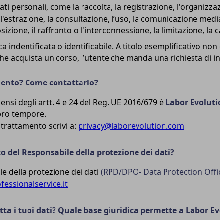
ati personali, come la raccolta, la registrazione, l'organizza
 l'estrazione, la consultazione, l’uso, la comunicazione medi
izione, il raffronto o l'interconnessione, la limitazione, la 
ca indentificata o identificabile. A titolo esemplificativo no
 che acquista un corso, l’utente che manda una richiesta di i
tamento? Come contattarlo?
sensi degli artt. 4 e 24 del Reg. UE 2016/679 è
Labor Evoluti
pro tempore.
l trattamento scrivi a:
privacy@laborevolution.com
to del Responsabile della protezione dei dati?
le della protezione dei dati
(RPD/DPO- Data Protection Offi
essionalservice.it
ta i tuoi dati? Quale base giuridica permette a Labor Evo