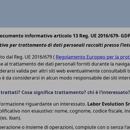
ocumento informativo articolo 13 Reg. UE 2016/679- GD
iva per trattamento di dati personali raccolti presso l’in
sto dal Reg. UE 2016/679 (
Regolamento Europeo per la prote
 al trattamento dei dati personali forniti durante la naviga
erarsi valida per altri siti web eventualmente consultabili tr
 è da considerarsi in alcun modo responsabile dei siti intern
 trattati? Cosa significa trattamento? chi è l’interessato
nformazione riguardante un interessato.
Labor Evolution Sr
mplificativo non esaustivo: nome, cognome, codice fiscale, in
(es. iban).
razione o insieme di operazioni, compiute con o senza l'aus